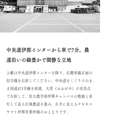
中央道伊那インターから車で7分。農
道沿いの緑豊かで閑静な立地
上藏は中央道伊那インターを降り、右側車線正面の
信号機を右折してください。中央道をくぐりそのま
ま国道471号線を直進。大萱（おおがや）の交差点
で左折して、信大農学部伊那キャンパスの敷地と並
行して走る広域農道を進み、左手に見えるクロネコ
ヤマト伊那営業所様のおとなりです。